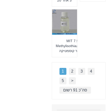
3 אחד 20
MIT 7.5
Methylisothiazolinone
לשימור קוסמטיקה
1
2
3
4
5
>
סה"כ 91 רשום