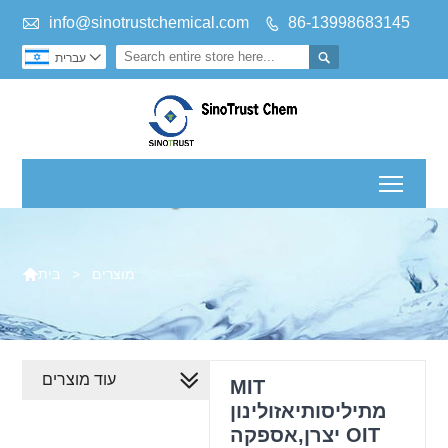

info@sinotrustchemical.com
86-13998683145



עברית
Toggl

מוצרים
>
בית
עוד מוצרים
MIT
מתיליסותיאזולינון
יצרן,אספקה OIT