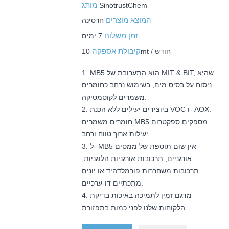
מותג
SinotrustChem
המוצא מוצרים
חרסינה
זמן משלוח
7 ימים
קיבולת אספקה
10mt / חודש
1. MB5 הוא התערובת של MIT & BIT, שהיא
ניסוח על בסיס מים, בשימוש נרחב כחומרים
משמרים לקוסמטיקה.
2. ביוצידים יעילים ללא הכנת VOC ו- AOX.
חומרים משמרים MB5 מספקים ספקטרום
יעילות ארוך טווח ורחב.
3. ל- MB5 אין שום תוספת של ממסים
אורגניים, תרכובות אורגניות הלוגניות,
תרכובות משחררות פורמלדהיד או יונים
מתכתיים דו-ערכיים.
4. מדגם זמין לתמיכה באיכות בדיקת
הלקוחות שלנו לפני כמות בתפזורת.