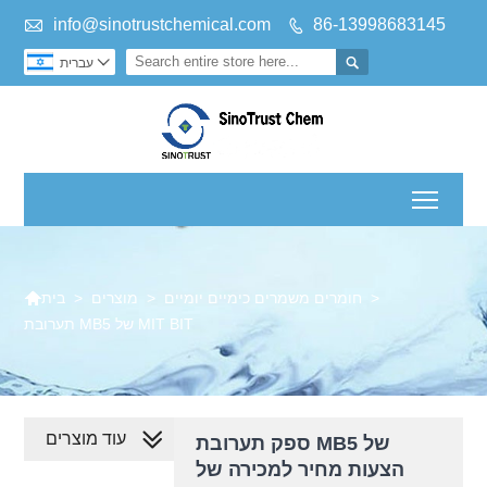

info@sinotrustchemical.com
86-13998683145



עברית
Toggl

>
חומרים משמרים כימיים יומיים
>
מוצרים
>
בית
תערובת MB5 של MIT BIT
עוד מוצרים
ספק תערובת MB5 של
הצעות מחיר למכירה של